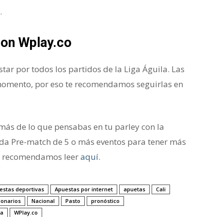
.
 con Wplay.co
r por todos los partidos de la Liga Águila. Las
omento, por eso te recomendamos seguirlas en
ás de lo que pensabas en tu parley con la
a Pre-match de 5 o más eventos para tener más
te recomendamos leer
aquí
.
estas deportivas
Apuestas por internet
apuetas
Cali
lonarios
Nacional
Pasto
pronóstico
na
WPlay.co