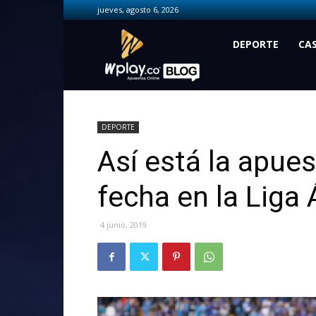
jueves, agosto 6, 2026
Wplay.co
DEPORTE
CA
DEPORTE
Así está la apues
fecha en la Liga
4 junio, 2019