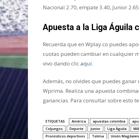
Nacional 2.70, empate 3.40, Junior 2.65
Apuesta
a la Liga Águila
Recuerda que en Wplay.co puedes aposta
cuotas pueden cambiar en cualquier m
vivo dando clic
aquí
.
Además, no olvides que puedes ganar m
Wprima. Realiza una apuesta combinad
ganancias. Para consultar sobre esto 
ETIQUETAS
América
apuestas colombia
apu
Coljuegos
Deporte
Junior
Liga Águila
Mil
Pronósticos deportivos
Tolima
Unión Magdale