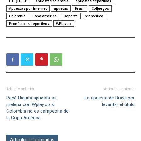
ETIQUETAS
apuestas colombia
apuestas deportivas
Apuestas por internet
apuetas
Brasil
Coljuegos
Colombia
Copa américa
Deporte
pronóstico
Pronósticos deportivos
WPlay.co
Artículo anterior
Artículo siguiente
René Higuita apuesta su
La apuesta de Brasil por
melena con Wplay.co si
levantar el título
Colombia no es campeona de
la Copa América
Artículos relacionados
Más del autor