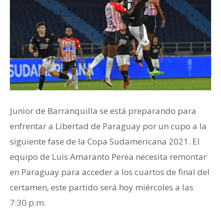
Junior de Barranquilla se está preparando para
enfrentar a Libertad de Paraguay por un cupo a la
siguiente fase de la Copa Sudamericana 2021. El
equipo de Luis Amaranto Perea necesita remontar
en Paraguay para acceder a los cuartos de final del
certamen, este partido será hoy miércoles a las
7:30 p.m.
Junior vs Libertad