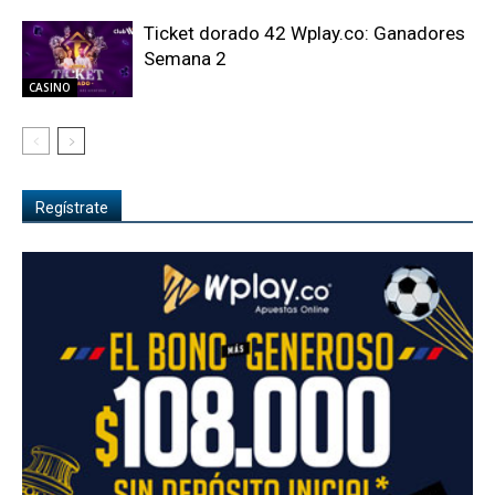
Ticket dorado 42 Wplay.co: Ganadores
Semana 2
CASINO
Regístrate