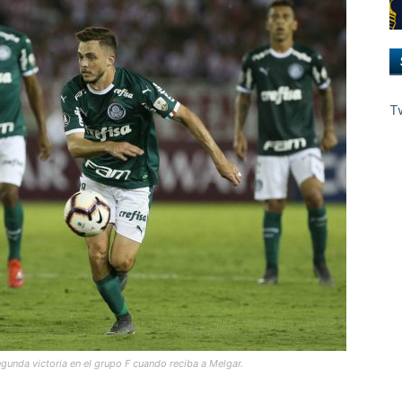
T
unda victoria en el grupo F cuando reciba a Melgar.