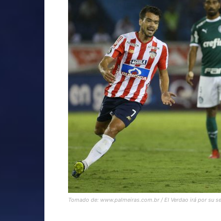
Tomado de: www.palmeiras.com.br / El Verdao irá por su seg