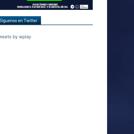
Síguenos en Twitter
weets by wplay