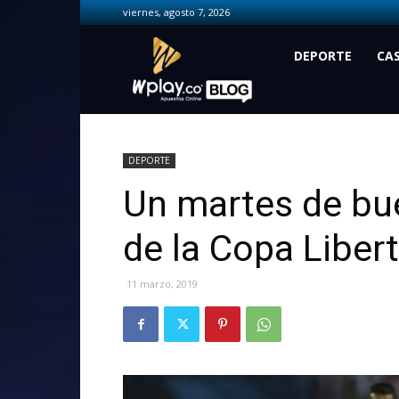
viernes, agosto 7, 2026
Wplay.co
DEPORTE
CA
DEPORTE
Un martes de bue
de la Copa Liber
11 marzo, 2019