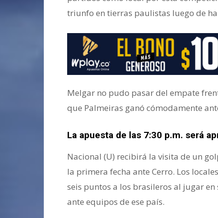
triunfo en tierras paulistas luego de h
Melgar no pudo pasar del empate frent
que Palmeiras ganó cómodamente ante 
La apuesta de las 7:30 p.m. será ap
Nacional (U) recibirá la visita de un g
la primera fecha ante Cerro. Los local
seis puntos a los brasileros al jugar e
ante equipos de ese país.