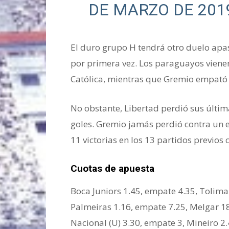
DE MARZO DE 201
El duro grupo H tendrá otro duelo apas
por primera vez. Los paraguayos vienen
Católica, mientras que Gremio empató e
No obstante, Libertad perdió sus últim
goles. Gremio jamás perdió contra un 
11 victorias en los 13 partidos previos 
Cuotas de apuesta
Boca Juniors 1.45, empate 4.35, Tolima
Palmeiras 1.16, empate 7.25, Melgar 18
Nacional (U) 3.30, empate 3, Mineiro 2