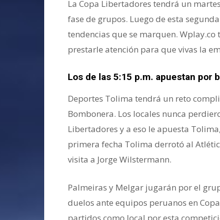
La Copa Libertadores tendrá un martes 
fase de grupos. Luego de esta segunda 
tendencias que se marquen. Wplay.co t
prestarle atención para que vivas la e
Los de las 5:15 p.m. apuestan por 
Deportes Tolima tendrá un reto compli
Bombonera. Los locales nunca perdier
Libertadores y a eso le apuesta Tolima,
primera fecha Tolima derrotó al Atlét
visita a Jorge Wilstermann.
Palmeiras y Melgar jugarán por el grupo
duelos ante equipos peruanos en Copa.
partidos como local por esta competici