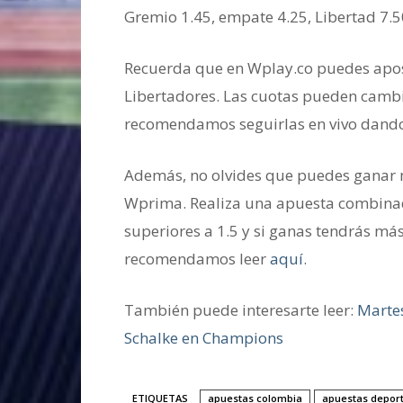
Gremio 1.45, empate 4.25, Libertad 7.5
Recuerda que en Wplay.co puedes apost
Libertadores. Las cuotas pueden cambi
recomendamos seguirlas en vivo dando
Además, no olvides que puedes ganar m
Wprima. Realiza una apuesta combinad
superiores a 1.5 y si ganas tendrás más
recomendamos leer
aquí
.
También puede interesarte leer:
Martes
Schalke en Champions
ETIQUETAS
apuestas colombia
apuestas deport