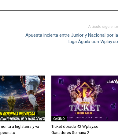
Artículo siguiente
Apuesta incierta entre Junior y Nacional por la
Liga Águila con Wplay.co
CASINO
monta a Inglaterra y va
Ticket dorado 42 Wplay.co:
mpeonato
Ganadores Semana 2