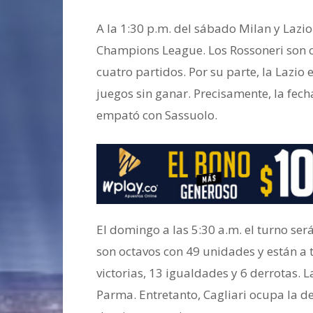
A la 1:30 p.m. del sábado Milan y Lazi
Champions League. Los Rossoneri son 
cuatro partidos. Por su parte, la Lazi
juegos sin ganar. Precisamente, la fech
empató con Sassuolo.
El domingo a las 5:30 a.m. el turno será
son octavos con 49 unidades y están a 
victorias, 13 igualdades y 6 derrotas. L
Parma. Entretanto, Cagliari ocupa la de