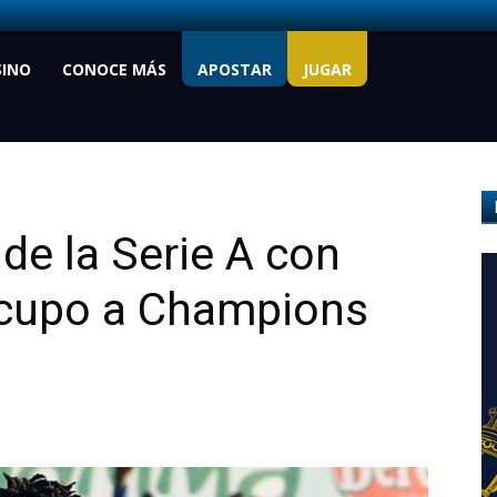
SINO
CONOCE MÁS
APOSTAR
JUGAR
de la Serie A con
 cupo a Champions