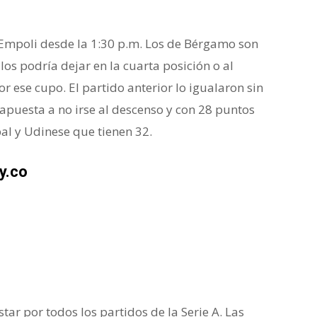
l Empoli desde la 1:30 p.m. Los de Bérgamo son
los podría dejar en la cuarta posición o al
 ese cupo. El partido anterior lo igualaron sin
le apuesta a no irse al descenso y con 28 puntos
pal y Udinese que tienen 32.
y.co
r por todos los partidos de la Serie A. Las