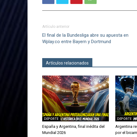
Artículo anterior
El final de la Bundesliga abre su apuesta en
Wplay.co entre Bayern y Dortmund
Artículos relacionados
Más del autor
DEPORTE
DEPORTE
España y Argentina, final inédita del
Argentina re
Mundial 2026
por el bica