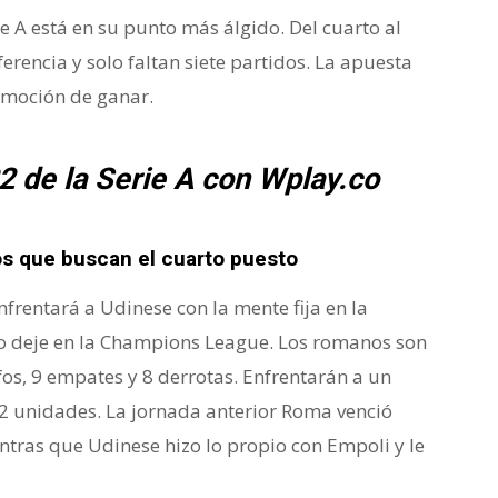
ie A está en su punto más álgido. Del cuarto al
erencia y solo faltan siete partidos. La apuesta
emoción de ganar.
2 de la Serie A con Wplay.co
pos que buscan el cuarto puesto
frentará a Udinese con la mente fija en la
 lo deje en la Champions League. Los romanos son
fos, 9 empates y 8 derrotas. Enfrentarán a un
 32 unidades. La jornada anterior Roma venció
ntras que Udinese hizo lo propio con Empoli y le