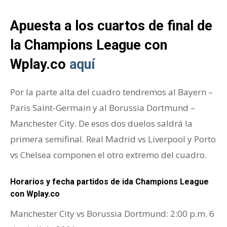
Apuesta a los cuartos de final de
la Champions League con
Wplay.co
aquí
Por la parte alta del cuadro tendremos al Bayern –
Paris Saint-Germain y al Borussia Dortmund –
Manchester City. De esos dos duelos saldrá la
primera semifinal. Real Madrid vs Liverpool y Porto
vs Chelsea componen el otro extremo del cuadro.
Horarios y fecha partidos de ida Champions League
con Wplay.co
Manchester City vs Borussia Dortmund: 2:00 p.m. 6