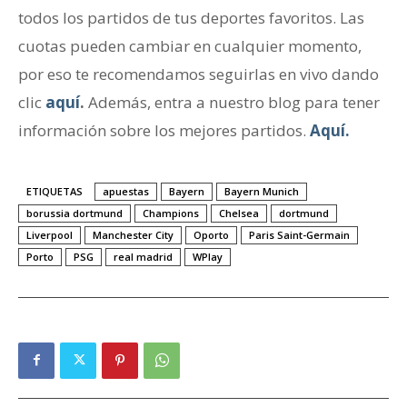
todos los partidos de tus deportes favoritos. Las
cuotas pueden cambiar en cualquier momento,
por eso te recomendamos seguirlas en vivo dando
clic
aquí
.
Además, entra a nuestro blog para tener
información sobre los mejores partidos.
Aquí.
ETIQUETAS
apuestas
Bayern
Bayern Munich
borussia dortmund
Champions
Chelsea
dortmund
Liverpool
Manchester City
Oporto
Paris Saint-Germain
Porto
PSG
real madrid
WPlay