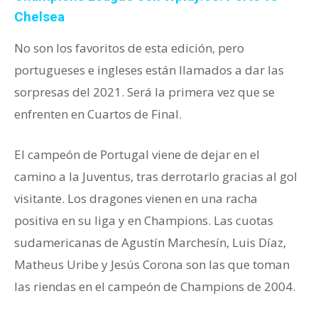
Chelsea
No son los favoritos de esta edición, pero
portugueses e ingleses están llamados a dar las
sorpresas del 2021. Será la primera vez que se
enfrenten en Cuartos de Final.
El campeón de Portugal viene de dejar en el
camino a la Juventus, tras derrotarlo gracias al gol
visitante. Los dragones vienen en una racha
positiva en su liga y en Champions. Las cuotas
sudamericanas de Agustín Marchesín, Luis Díaz,
Matheus Uribe y Jesús Corona son las que toman
las riendas en el campeón de Champions de 2004.