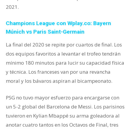
2021.
Champions League con Wplay.co: Bayern
Múnich vs Paris Saint-Germain
La final del 2020 se repite por cuartos de final. Los
dos equipos favoritos a levantar el trofeo tendrán
mínimo 180 minutos para lucir su capacidad física
y técnica. Los franceses van por una revancha
moral y los bávaros aspiran al bicampeonato.
PSG no tuvo mayor esfuerzo para encargarse con
un 5-2 global del Barcelona de Messi. Los parisinos
tuvieron en Kylian Mbappé su arma goleadora al
anotar cuatro tantos en los Octavos de Final, tres