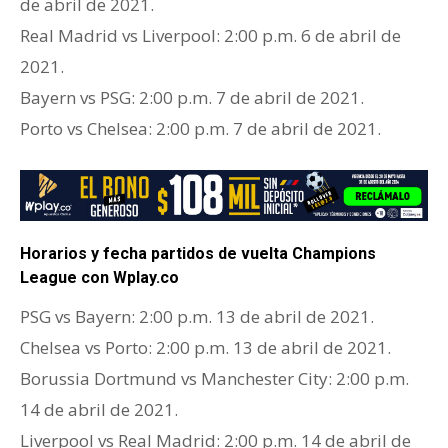
de abril de 2021.
Real Madrid vs Liverpool: 2:00 p.m. 6 de abril de
2021.
Bayern vs PSG: 2:00 p.m. 7 de abril de 2021.
Porto vs Chelsea: 2:00 p.m. 7 de abril de 2021.
Horarios y fecha partidos de vuelta Champions
League con Wplay.co
PSG vs Bayern: 2:00 p.m. 13 de abril de 2021.
Chelsea vs Porto: 2:00 p.m. 13 de abril de 2021.
Borussia Dortmund vs Manchester City: 2:00 p.m.
14 de abril de 2021.
Liverpool vs Real Madrid: 2:00 p.m. 14 de abril de