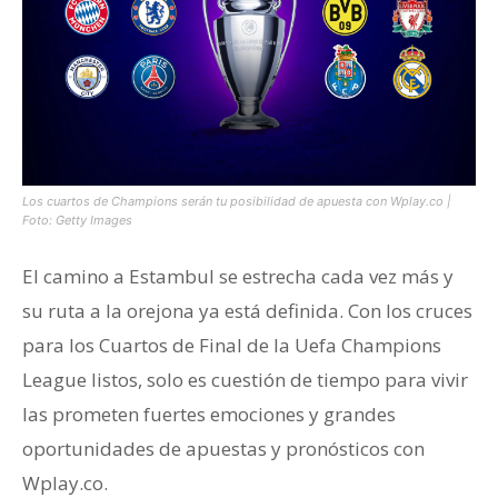
Los cuartos de Champions serán tu posibilidad de apuesta con Wplay.co |
Foto: Getty Images
El camino a Estambul se estrecha cada vez más y
su ruta a la orejona ya está definida. Con los cruces
para los Cuartos de Final de la Uefa Champions
League listos, solo es cuestión de tiempo para vivir
las prometen fuertes emociones y grandes
oportunidades de apuestas y pronósticos con
Wplay.co.