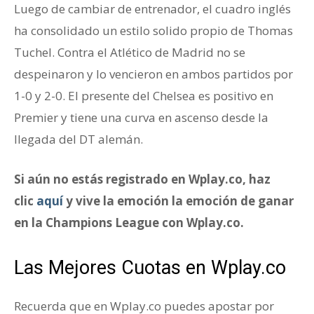
Luego de cambiar de entrenador, el cuadro inglés
ha consolidado un estilo solido propio de Thomas
Tuchel. Contra el Atlético de Madrid no se
despeinaron y lo vencieron en ambos partidos por
1-0 y 2-0. El presente del Chelsea es positivo en
Premier y tiene una curva en ascenso desde la
llegada del DT alemán.
Si aún no estás registrado en Wplay.co, haz
clic
aquí
y vive la emoción la emoción de ganar
en la Champions League con Wplay.co.
Las Mejores Cuotas en Wplay.co
Recuerda que en Wplay.co puedes apostar por