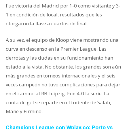
Fue victoria del Madrid por 1-0 como visitante y 3-
1 en condición de local, resultados que les
otorgaron la llave a cuartos de final.
A su vez, el equipo de Kloop viene mostrando una
curva en descenso en la Premier League. Las
derrotas y las dudas en su funcionamiento han
estado a la vista. No obstante, los grandes son aún
más grandes en torneos internacionales y el seis
veces campeón no tuvo complicaciones para dejar
en el camino al RB Leipzig. Fue 4-0 la serie. La
cuota de gol se reparte en el tridente de Salah,
Mané y Firmino.
Champions League con Wplay.co: Porto vs