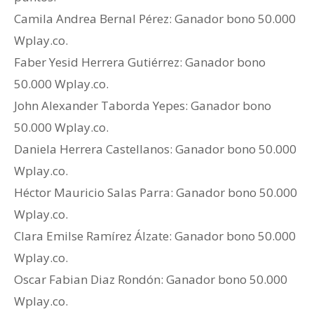
Camila Andrea Bernal Pérez: Ganador bono 50.000
Wplay.co.
Faber Yesid Herrera Gutiérrez: Ganador bono
50.000 Wplay.co.
John Alexander Taborda Yepes: Ganador bono
50.000 Wplay.co.
Daniela Herrera Castellanos: Ganador bono 50.000
Wplay.co.
Héctor Mauricio Salas Parra: Ganador bono 50.000
Wplay.co.
Clara Emilse Ramírez Álzate: Ganador bono 50.000
Wplay.co.
Oscar Fabian Diaz Rondón: Ganador bono 50.000
Wplay.co.