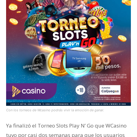
Con los torneos de Wcasino podrás vivir la emoción de ganar.
Ya finalizó el Torneo Slots Play N’ Go que WCasino
tuvo por casi dos semanas para que los usuarios