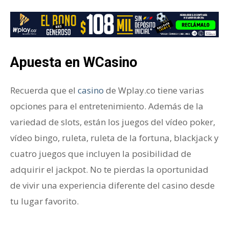
Apuesta en WCasino
Recuerda que el
casino
de Wplay.co tiene varias
opciones para el entretenimiento. Además de la
variedad de slots, están los juegos del vídeo poker,
vídeo bingo, ruleta, ruleta de la fortuna, blackjack y
cuatro juegos que incluyen la posibilidad de
adquirir el jackpot. No te pierdas la oportunidad
de vivir una experiencia diferente del casino desde
tu lugar favorito.