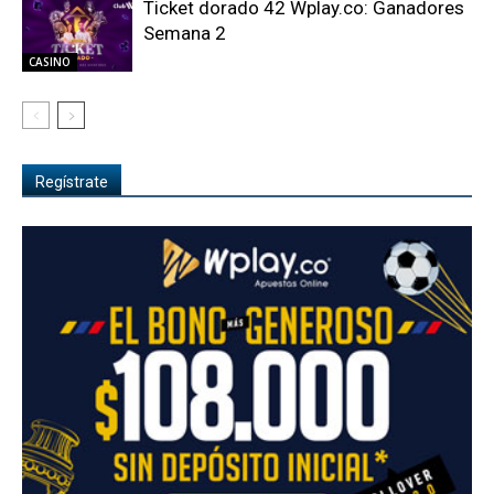
Ticket dorado 42 Wplay.co: Ganadores
Semana 2
CASINO
Regístrate