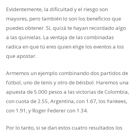
Evidentemente, la dificultad y el riesgo son
mayores, pero también lo son los beneficios que
puedes obtener. Sí, quizá te hayan recordado algo
a las quinielas. La ventaja de las combinadas
radica en que tú eres quien elige los eventos a los
que apostar.
Armemos un ejemplo combinando dos partidos de
fútbol, uno de tenis y otro de béisbol. Haremos una
apuesta de 5.000 pesos a las victorias de Colombia,
con cuota de 2.55, Argentina, con 1.67, los Yankees,
con 1.91, y Roger Federer con 1.34.
Por lo tanto, si se dan estos cuatro resultados los