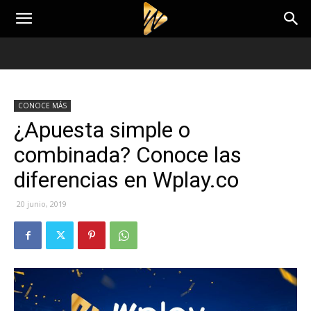
CONOCE MÁS
¿Apuesta simple o
combinada? Conoce las
diferencias en Wplay.co
20 junio, 2019