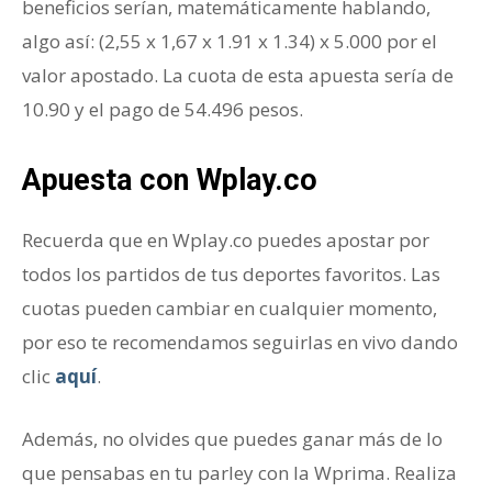
beneficios serían, matemáticamente hablando,
algo así: (2,55 x 1,67 x 1.91 x 1.34) x 5.000 por el
valor apostado. La cuota de esta apuesta sería de
10.90 y el pago de 54.496 pesos.
Apuesta
con Wplay.co
Recuerda que en Wplay.co puedes apostar por
todos los partidos de tus deportes favoritos. Las
cuotas pueden cambiar en cualquier momento,
por eso te recomendamos seguirlas en vivo dando
clic
aquí
.
Además, no olvides que puedes ganar más de lo
que pensabas en tu parley con la Wprima. Realiza