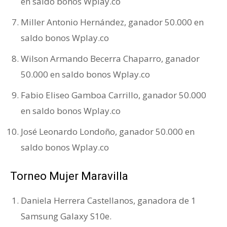
en saldo bonos Wplay.co
Miller Antonio Hernández, ganador 50.000 en
saldo bonos Wplay.co
Wilson Armando Becerra Chaparro, ganador
50.000 en saldo bonos Wplay.co
Fabio Eliseo Gamboa Carrillo, ganador 50.000
en saldo bonos Wplay.co
José Leonardo Londoño, ganador 50.000 en
saldo bonos Wplay.co
Torneo Mujer Maravilla
Daniela Herrera Castellanos, ganadora de 1
Samsung Galaxy S10e.