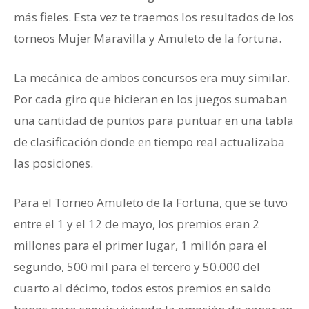
más fieles. Esta vez te traemos los resultados de los
torneos Mujer Maravilla y Amuleto de la fortuna.
La mecánica de ambos concursos era muy similar.
Por cada giro que hicieran en los juegos sumaban
una cantidad de puntos para puntuar en una tabla
de clasificación donde en tiempo real actualizaba
las posiciones.
Para el Torneo Amuleto de la Fortuna, que se tuvo
entre el 1 y el 12 de mayo, los premios eran 2
millones para el primer lugar, 1 millón para el
segundo, 500 mil para el tercero y 50.000 del
cuarto al décimo, todos estos premios en saldo