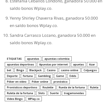
Estefanía Ceballos Londoño, ganadora 50.000 en
saldo bonos Wplay.co.
Yenny Shirley Chaverra Rivas, ganadora 50.000
en saldo bonos Wplay.co.
Sandra Carrasco Lozano, ganadora 50.000 en
saldo bonos Wplay.co.
ETIQUETAS
apuestas
apuestas colombia
apuestas deportivas
Apuestas por internet
apuetas
Azar
bet
Bingo
Blackjack
Casino
casino online
Coljuegos
Deporte
fortuna
Gambling
Game
Odds
Póker en vídeo
Póker online
pronóstico
Pronósticos deportivos
Roulette
Rueda de la fortuna
Ruleta
Ruleta de la fortuna
Slots
Suerte
tragamonedas
Video Bingo
WPlay.co